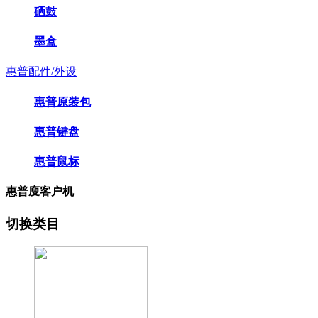
硒鼓
墨盒
惠普配件/外设
惠普原装包
惠普键盘
惠普鼠标
惠普廋客户机
切换类目