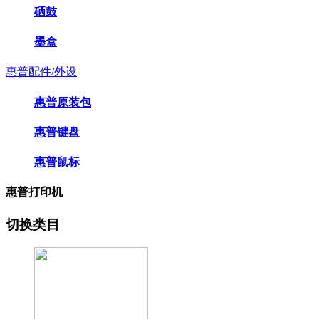
硒鼓
墨盒
惠普配件/外设
惠普原装包
惠普键盘
惠普鼠标
惠普打印机
切换类目